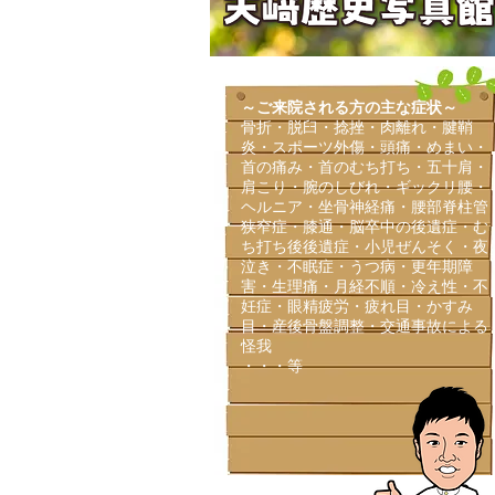
～ご来院される方の主な症状～
​骨折・脱臼・捻挫・肉離れ・腱鞘
炎・スポーツ外傷・頭痛・めまい・
首の痛み・首のむち打ち・五十肩・
肩こり・腕のしびれ・ギックリ腰・
ヘルニア・坐骨神経痛・腰部脊柱管
狭窄症・膝通・脳卒中の後遺症・む
ち打ち後後遺症・小児ぜんそく・夜
泣き・不眠症・うつ病・更年期障
害・生理痛・月経不順・冷え性・不
妊症・眼精疲労・疲れ目・かすみ
目・産後骨盤調整・交通事故による
怪我
・・・等