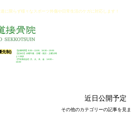
柔道に限らず様々なスポーツ外傷や日常生活のケガに対応します！
！
優先制)
​【診療時間】8:30～13:00、16:30～19:00​
※◎の14:00～16:00は体操教室・往
​【定休日】水曜午後・日曜・祝日・土曜12時
より休診​
※駐車場あります
【予約制往診】月、火、木、金 14:00～
16:00
近日公開予定
その他のカテゴリーの記事を見