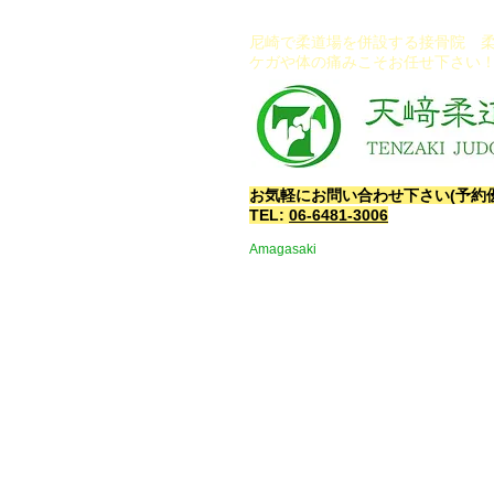
尼崎で柔道場を併設する接骨院​ 
ケガや体の痛みこそお任せ下さい
​お気軽にお問い合わせ下さい(予約
TEL:
06-6481-3006
Amagasaki