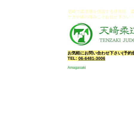
尼崎で柔道場を併設する接骨院​ 
ケガや体の痛みこそお任せ下さい
​お気軽にお問い合わせ下さい(予約
TEL:
06-6481-3006
Amagasaki