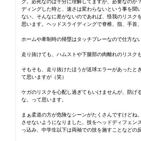
グ。必死なのは十分に理解してますが、必要なのか
ディングした時と、速さは変わらないという事を聞
ない、そんなに差がないのであれば、怪我のリスク
思います。ヘッドスライディングで脊椎、指、手首
ホームや牽制時の帰塁はタッチプレーなので仕方な
走り抜けても、ハムストや下腿部の肉離れのリスク
そもそも、走り抜けたほうが送球エラーがあったと
て思いますが（笑）
ケガのリスクを心配し過ぎてもいけませんが、防げ
な。って思います。
まぁ柔道の方が危険なシーンがたくさんですけどね
させないようになりました。技をヘッドディフェン
っ込み、中学生以下は両袖での技を施すことなどの