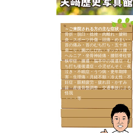
～ご来院される方の主な症状～
​骨折・脱臼・捻挫・肉離れ・腱鞘
炎・スポーツ外傷・頭痛・めまい・
首の痛み・首のむち打ち・五十肩・
肩こり・腕のしびれ・ギックリ腰・
ヘルニア・坐骨神経痛・腰部脊柱管
狭窄症・膝通・脳卒中の後遺症・む
ち打ち後後遺症・小児ぜんそく・夜
泣き・不眠症・うつ病・更年期障
害・生理痛・月経不順・冷え性・不
妊症・眼精疲労・疲れ目・かすみ
目・産後骨盤調整・交通事故による
怪我
・・・等