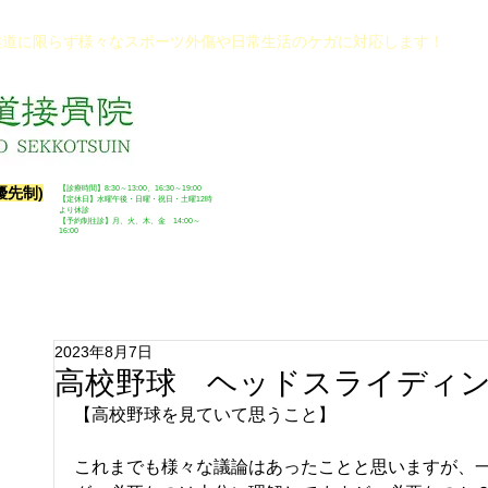
柔道に限らず様々なスポーツ外傷や日常生活のケガに対応します！
！
優先制)
​【診療時間】8:30～13:00、16:30～19:00​
※◎の14:00～16:00は体操教室・往
​【定休日】水曜午後・日曜・祝日・土曜12時
より休診​
※駐車場あります
【予約制往診】月、火、木、金 14:00～
16:00
2023年8月7日
高校野球 ヘッドスライディ
【高校野球を見ていて思うこと】
これまでも様々な議論はあったことと思いますが、