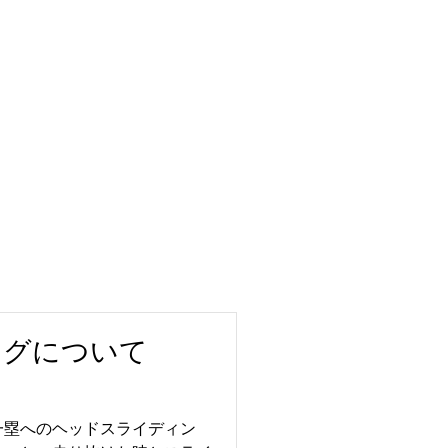
診のみ(完全予約制)
ングについて
一塁へのヘッドスライディン