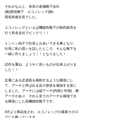
それがなんと、奈良の老舗靴下会社
(株)西垣靴下　エコノレッグ(株)
西垣和俊社長でした。
エコノレッグといえば機能性靴下の制作販売を
行う有名会社でビックリ！！
トントン拍子で社長とお会いできる事となり、
社長に私の思いを話したところ、そんな靴下を
一緒に作りましょう！！となりました！
試作を重ね、ようやく良いものが出来上がりま
した！！
足裏にある足底筋を補助するような構造にし
て、アーチと呼ばれる足の形状を補強する形に
しました。アーチには縦アーチ(内側と外側)、横
アーチがあり、それら全てのアーチを補強でき
る構造にした高機能性靴下です。
4月より商品化され、エコノレッグの最新カタロ
グにも載っています。