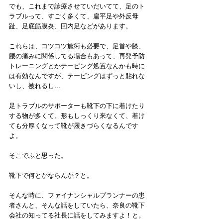
でも、これまで診療させていだいてて、足のト
ラブルって、すごく多くて、扁平足や外反母
趾、足底筋膜炎、回内足などがあります。
これらは、コツコツ施術も必要で、足首や膝、
腰の痛みに関係してる場合もあって、再発予防
トレーニングとかテーピング処置なんかも時に
は有効なんですが、テーピングはずっと貼れな
いし、被れるし…
足トラブルのサポーターも靴下の下に着けたり
する物が多くて、形もしっくり来なくて、着け
ても分厚くなって靴が履きづらくなるんです
よ。
そこでふと思った。
靴下で何とかならんか？と。
そんな時に、ファイナンシャルプランナーの患
者さんと、そんな話をしていたら、奈良の靴下
会社の知ってる社長に話をしてみますよ！と。