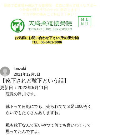
尼崎で柔道場を併設する接骨院​ 柔道に限らず様々なスポー
ツ外傷や日常生活のケガに対応します！
ケガや体の痛みこそお任せ下さい！
ME
NU
​お気軽にお問い合わせ下さい(予約優先制)
TEL:
06-6481-3006
​【診療時間】8:30～13:00、16:30～19:00​
​【定休日】水曜午後・日曜・祝日・土曜12時より休診​
【予約制往診】月、火、木、金 14:00～16:00
tenzaki
2021年12月5日
【靴下されど靴下という話】
更新日：
2022年5月11日
院長の津川です。
靴下って何処にでも、売られてて３足1000円く
らいでもたくさんありますね。
私も靴下なんて安いやつで何でも良いわ！って
思ってたんですよ。